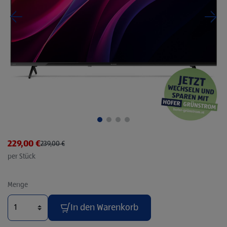
urück
Weit
Preis reduziert von
auf
229,00 €
239,00 €
per Stück
Menge
In den Warenkorb