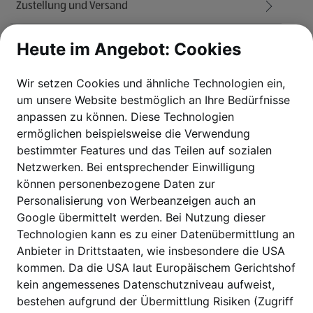
Zustellung und Versand
Widerruf des Kaufs
Heute im Angebot: Cookies
Weitere HOFER Angebote
Wir setzen Cookies und ähnliche Technologien ein,
um unsere Website bestmöglich an Ihre Bedürfnisse
HOFER
anpassen zu können.
Diese Technologien
ermöglichen beispielsweise die Verwendung
HOFER Filialen
bestimmter Features und das Teilen auf sozialen
Netzwerken. Bei entsprechender Einwilligung
HOFER REISEN
können personenbezogene Daten zur
Personalisierung von Werbeanzeigen auch an
Google übermittelt werden. Bei Nutzung dieser
HoT
Technologien kann es zu einer Datenübermittlung an
Anbieter in Drittstaaten, wie insbesondere die USA
HOFER FOTOS
kommen. Da die USA laut Europäischem Gerichtshof
kein angemessenes Datenschutzniveau aufweist,
HOFER GRÜNSTROM
bestehen aufgrund der Übermittlung Risiken (Zugriff