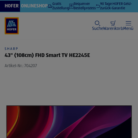
Verwenden Sie die Pfeiltasten nach oben und unten, um durch die 
Gratis
Bequemer
90 Tage HOFER Geld-
HOFER
ONLINESHOP
Zustellung
Bestellprozess
zurück-Garantie
Suche
Warenkorb
Menü
SHARP
43" (108cm) FHD Smart TV HE2245E
Artikel-Nr.: 704207