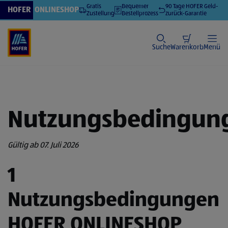
Verwenden Sie die Pfeiltasten nach oben und unten, um durch die 
Gratis
Bequemer
90 Tage HOFER Geld-
HOFER
ONLINESHOP
Zustellung
Bestellprozess
zurück-Garantie
Suche
Warenkorb
Menü
Nutzungsbedingun
Gültig ab 07. Juli 2026
1
Nutzungsbedingungen
HOFER ONLINESHOP