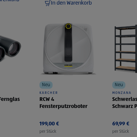
In den Warenkorb
Neu
Neu
KÄRCHER
MONZANA
RCW 4
Fernglas
Schwerlas
Fensterputzroboter
Schwarz 
MZL6, Dop
199,00 €
69,99 €
per Stück
per Stück