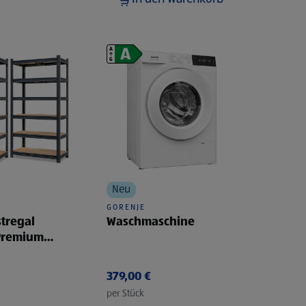
Neu
GORENJE
tregal
Waschmaschine
Premium
pelpkg.
379,00 €
per Stück