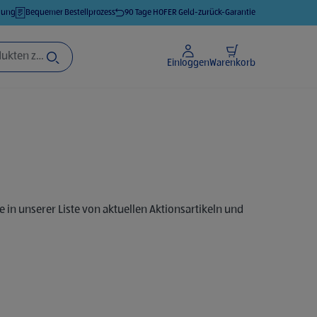
llung
Bequemer Bestellprozess
90 Tage HOFER Geld-zurück-Garantie
Einloggen
Warenkorb
 in unserer Liste von aktuellen Aktionsartikeln und