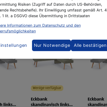
1.499,00 €
1.849,00 €
rmittlung Risiken (Zugriff auf Daten durch US-Behörden,
per Stück
per Stück
lende Rechtsbehelfe). Ihr Einwilligung umfasst gemäß Art. 
. 1 lit. a DSGVO diese Übermittlung in Drittstaaten
arenkorb
In den Warenkorb
In de
ere Informationen zum Datenschutz und den
errufsmöglichkeiten
instellungen
Nur Notwendige
Alle bestätigen
Wenige verfügbar
Eckbank
Eckbank
h links
skandinavisch links
skandinav