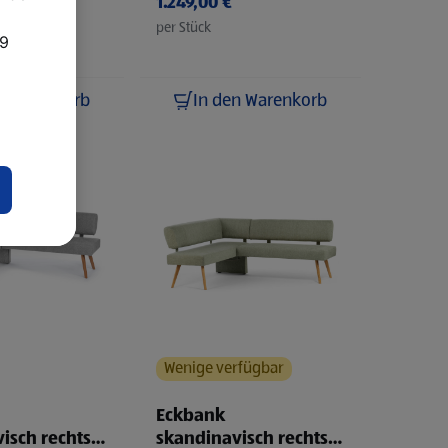
1.249,00 €
per Stück
49
n Warenkorb
In den Warenkorb
Wenige verfügbar
Eckbank
isch rechts
skandinavisch rechts