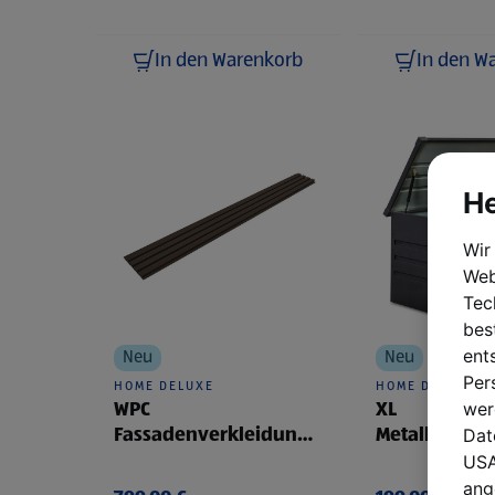
In den Warenkorb
In den W
He
Wir
Web
Tec
bes
ent
Neu
Neu
Per
HOME DELUXE
HOME DELUXE
wer
WPC
XL
Dat
Fassadenverkleidung
Metallaufbe
DUVAR 10m² nussbaum
box
USA
ang