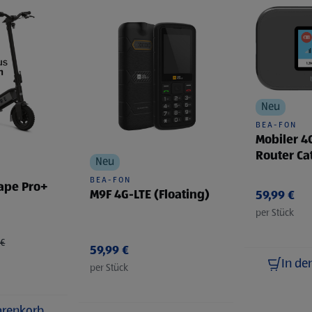
Neu
BEA-FON
Mobiler 4
Router Ca
Neu
BEA-FON
cape Pro+
M9F 4G-LTE (Floating)
59,99 €
per Stück
eduziert von
auf
 €
59,99 €
In de
per Stück
arenkorb