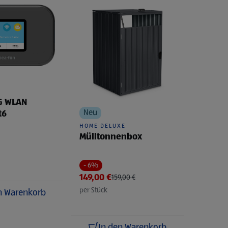
G WLAN
Neu
t6
HOME DELUXE
Mülltonnenbox
- 6%
Preis reduziert von
auf
149,00 €
159,00 €
per Stück
n Warenkorb
In den Warenkorb