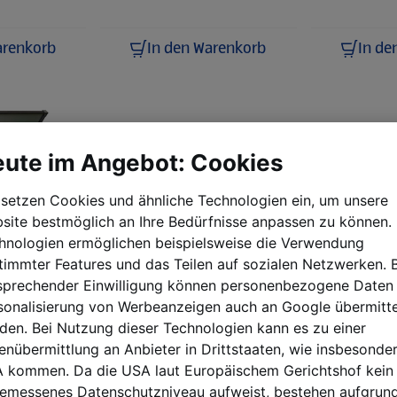
In den Warenkorb
arenkorb
In de
ute im Angebot: Cookies
 setzen Cookies und ähnliche Technologien ein, um unsere
site bestmöglich an Ihre Bedürfnisse anpassen zu können.
hnologien ermöglichen beispielsweise die Verwendung
timmter Features und das Teilen auf sozialen Netzwerken. B
sprechender Einwilligung können personenbezogene Daten 
sonalisierung von Werbeanzeigen auch an Google übermitte
KARIBU
KARIBU
den. Bei Nutzung dieser Technologien kann es zu einer
Gartenhaus 19mm
Gartenha
enübermittlung an Anbieter in Drittstaaten, wie insbesonder
wahrungs
Hybrid Modern
Modern X 
Anthrazit
Anbauda
 kommen. Da die USA laut Europäischem Gerichtshof kein
emessenes Datenschutzniveau aufweist, bestehen aufgrund