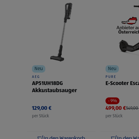
Neu
Neu
AEG
PURE
AP51UH18DG
E-Scooter Es
Akkustaubsauger
- 9%
Preis r
129,00 €
499,00 €
549,00
per Stück
per Stück
In den Warenkorb
In den W