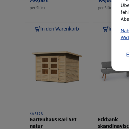
799,00 €
199,00 €
Übe
per Stück
per Stück
feh
Abs
In den Warenkorb
In den W
Näh
Wid
E
KARIBU
Gartenhaus Karl SET
Eckbank
natur
skandinavisc