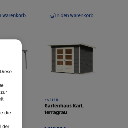
n Warenkorb
In den Warenkorb
Diese
ei
zur
lt
KARIBU
us Hybrid
Gartenhaus Karl,
e die
mit
terragrau
ch
 der