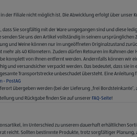
in der Filiale nicht möglich ist. Die Abwicklung erfolgt über unser
, dass Sie sorgfältig mit der Ware umgegangen sind und diese ledi
te senden Sie uns den Artikel vollständig in seinem ursprüngliche
hrung und Weine können nur im ungeöffneten Originalzustand zur
cht mehr als 40 Kilometern. Zudem dürfen Retouren im Rahmen der 
gabe komplett von Ihnen entfernt werden. Andernfalls können wir 
ig und versandsicher verpackt werden. Das bedeutet, dass sie in e
ie gesamte Transportstrecke unbeschadet übersteht. Eine Anleitung 
n - PostAG
erort übergeben werden (bei der Lieferung „frei Bordsteinkante“, 
stellung und Rückgabe finden Sie auf unserer
FAQ-Seite
!
onsartikel, im Unterschied zu unserem dauerhaft erhältlichen Sort
t reicht. Sollten bestimmte Produkte, trotz sorgfältiger Planung