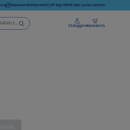
llung
Bequemer Bestellprozess
90 Tage HOFER Geld-zurück-Garantie
Einloggen
Warenkorb
enkorb