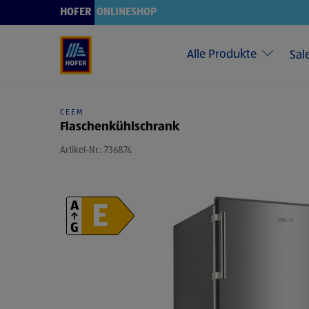
Verwenden Sie die Pfeiltasten nach oben und unten, um durch die 
HOFER
ONLINESHOP
Alle Produkte
Sal
CEEM
Flaschenkühlschrank
Artikel-Nr.: 736874