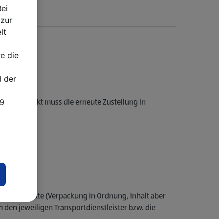
ei
zur
lt
e die
 der
aren.
49
rten Zeitpunkt muss die erneute Zustellung in
 bzw. verdeckte (Verpackung in Ordnung, Inhalt aber
den jeweiligen Transportdienstleister bzw. die