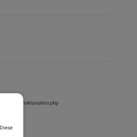
n/rma_tool/reklamation.php
Diese