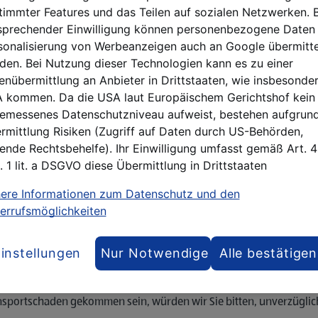
timmter Features und das Teilen auf sozialen Netzwerken. B
sprechender Einwilligung können personenbezogene Daten 
sonalisierung von Werbeanzeigen auch an Google übermitte
den. Bei Nutzung dieser Technologien kann es zu einer
enübermittlung an Anbieter in Drittstaaten, wie insbesonder
der Vorrat reicht.
 kommen. Da die USA laut Europäischem Gerichtshof kein
emessenes Datenschutzniveau aufweist, bestehen aufgrund
g mit Ihnen in Verbindung setzen, um einen Zustelltermin zu vereinb
rmittlung Risiken (Zugriff auf Daten durch US-Behörden,
rdsteinkante binnen 7 Werktagen
.
lende Rechtsbehelfe). Ihr Einwilligung umfasst gemäß Art. 
arte Liefertermin verbindlich ist. Bei Nicht-Antreffen zum vereinba
. 1 lit. a DSGVO diese Übermittlung in Drittstaaten
ere Informationen zum Datenschutz und den
 lieferauskunft@nabo.at!
errufsmöglichkeiten
uskunft@nabo.at.
instellungen
Nur Notwendige
Alle bestätigen
ür etwaige Garantiefälle auf.
eferung auf Vollständigkeit und offene (z.B. Verpackung beschädigt)
nsportschaden gekommen sein, würden wir Sie bitten, unverzüglich 