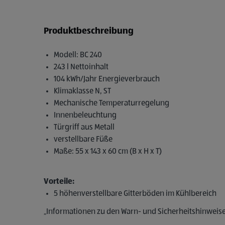
Produktbeschreibung
Modell: BC 240
243 l Nettoinhalt
104 kWh/Jahr Energieverbrauch
Klimaklasse N, ST
Mechanische Temperaturregelung
Innenbeleuchtung
Türgriff aus Metall
verstellbare Füße
Maße: 55 x 143 x 60 cm (B x H x T)
Vorteile:
5 höhenverstellbare Gitterböden im Kühlbereich
„Informationen zu den Warn- und Sicherheitshinweise