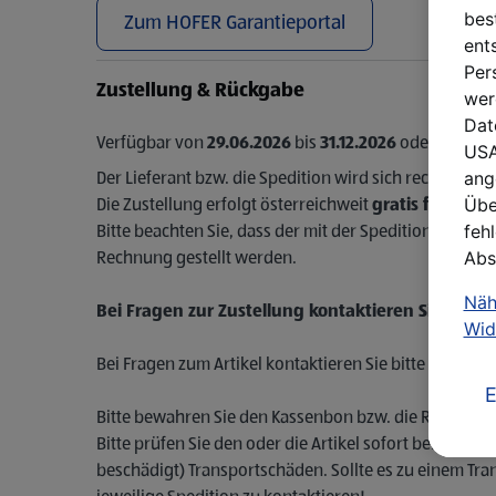
bes
Zum HOFER Garantieportal
ent
Per
Zustellung & Rückgabe
wer
Dat
Verfügbar von
29.06.2026
bis
31.12.2026
oder solange 
USA
ang
Der Lieferant bzw. die Spedition wird sich rechtzeiti
Übe
Die Zustellung erfolgt österreichweit
gratis frei Bo
feh
Bitte beachten Sie, dass der mit der Spedition vereinb
Abs
Rechnung gestellt werden.
Näh
Bei Fragen zur Zustellung kontaktieren Sie bitte
Wid
Bei Fragen zum Artikel kontaktieren Sie bitte liefera
E
Bitte bewahren Sie den Kassenbon bzw. die Rechnung f
Bitte prüfen Sie den oder die Artikel sofort bei Anli
beschädigt) Transportschäden. Sollte es zu einem Tra