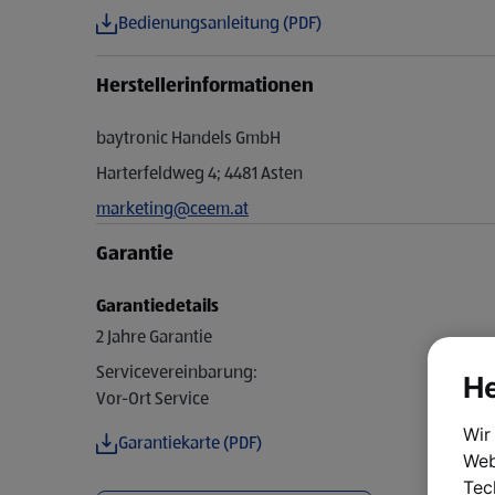
Bedienungsanleitung (PDF)
Herstellerinformationen
baytronic Handels GmbH
Harterfeldweg 4; 4481 Asten
marketing@ceem.at
Garantie
Garantiedetails
2 Jahre Garantie
Servicevereinbarung:
He
Vor-Ort Service
Wir
Garantiekarte (PDF)
Web
Tec